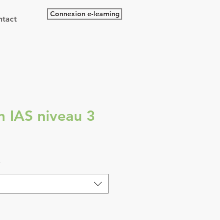
Connexion e-learning
tact
n IAS niveau 3
*