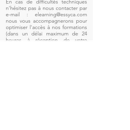
En cas de difficultés techniques
n'hésitez pas à nous contacter par
e-mail :
elearning@essyca.com
nous vous accompagnerons pour
optimiser l'accès à nos formations
(dans un délai maximum de 24
heures à réception de votre
demande les jours ouvrables de
9h00 à 12h30 et 13h30 à 17H00).
À l'issue de votre formation, il vous
sera remis votre certificat de
formation et tous les documents
nécessaires à votre éventuelle
prise en charge.
N'hésitez pas à partager avec nous
votre expérience de formation,
soucieux de la qualité de nos
formations nous serons ravis
d'apporter des améliorations suite